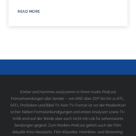
READ MORE
Körber und Hammes analysieren in ihrem Audio-Podcast
Fernsehsendungen aller Sender – von ARD über ZDF bis hin zu RTL,
SAT.1, ProSieben und Bibel TV. Kein TV-Format ist vor der MedienKuH
sicher. Neben Formatankündigungen und ersten Analysen sowie TV-
Kritik wird auf der Weide aber auch nicht mit Lob für sehenswerte
Sendungen gegeizt. Zum Medien-Podcast gehört auch der Film;
aktuelle Kino-Neustarts, Film-Klassiker, Heimkino- und Streaming-