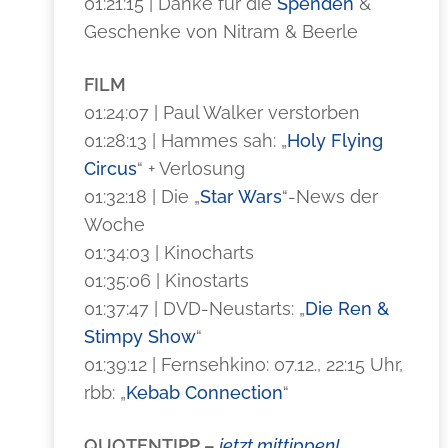
01:21:15 | Danke für die
Spenden
&
Geschenke von Nitram & Beerle
FILM
01:24:07 | Paul Walker verstorben
01:28:13 | Hammes sah: „
Holy Flying
Circus
“ + Verlosung
01:32:18 | Die „
Star Wars
“-News der
Woche
01:34:03 | Kinocharts
01:35:06 | Kinostarts
01:37:47 | DVD-Neustarts: „
Die Ren &
Stimpy Show
“
01:39:12 | Fernsehkino: 07.12., 22:15 Uhr,
rbb: „
Kebab Connection
“
QUOTENTIPP –
jetzt mittippen!