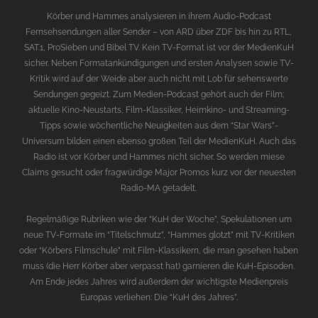
Körber und Hammes analysieren in ihrem Audio-Podcast
Fernsehsendungen aller Sender – von ARD über ZDF bis hin zu RTL,
SAT.1, ProSieben und Bibel TV. Kein TV-Format ist vor der MedienKuH
sicher. Neben Formatankündigungen und ersten Analysen sowie TV-
Kritik wird auf der Weide aber auch nicht mit Lob für sehenswerte
Sendungen gegeizt. Zum Medien-Podcast gehört auch der Film;
aktuelle Kino-Neustarts, Film-Klassiker, Heimkino- und Streaming-
Tipps sowie wöchentliche Neuigkeiten aus dem “Star Wars”-
Universum bilden einen ebenso großen Teil der MedienKuH. Auch das
Radio ist vor Körber und Hammes nicht sicher. So werden miese
Claims gesucht oder fragwürdige Major Promos kurz vor der neuesten
Radio-MA getadelt.
Regelmäßige Rubriken wie der “KuH der Woche”, Spekulationen um
neue TV-Formate im “Titelschmutz”, “Hammes glotzt” mit TV-Kritiken
oder “Körbers Filmschule” mit Film-Klassikern, die man gesehen haben
muss (die Herr Körber aber verpasst hat) garnieren die KuH-Episoden.
Am Ende jedes Jahres wird außerdem der wichtigste Medienpreis
Europas verliehen: Die “KuH des Jahres”.