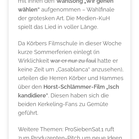
mit ihnen den
Wahlsong „Wir gehen
wählen“
aufgenommen – Wahlfinale
der grotesken Art. Die Medien-KuH
spielt das Lied in voller Länge.
Da Körbers Filmschule in dieser Woche
kurze Sommerferien einlegt (in
Wirklichkeit
war er nur zu faul
hatte er
keine Zeit um „Casablanca“ anzusehen),
urteilen die Herren Körber und Hammes
über den
Horst-Schlämmer-Film „Isch
kandidiere“
. Diesen haben sich die
beiden Kerkeling-Fans zu Gemüte
geführt.
Weitere Themen: ProSiebenSat.1 ruft
zum Produzenten-Pitch um neue Ideen