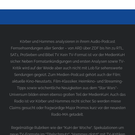
Körber und Hammes analysieren in ihrem Audio-Podcast
Fernsehsendungen aller Sender – von ARD über ZDF bis hin zu RTL,
SAT.1, ProSieben und Bibel TV. Kein TV-Format ist vor der MedienKuH
sicher. Neben Formatankündigungen und ersten Analysen sowie TV-
Kritik wird auf der Weide aber auch nicht mit Lob für sehenswerte
Sendungen gegeizt. Zum Medien-Podcast gehört auch der Film;
aktuelle Kino-Neustarts, Film-Klassiker, Heimkino- und Streaming-
Tipps sowie wöchentliche Neuigkeiten aus dem “Star Wars”-
Universum bilden einen ebenso großen Teil der MedienKuH. Auch das
Radio ist vor Körber und Hammes nicht sicher. So werden miese
Claims gesucht oder fragwürdige Major Promos kurz vor der neuesten
Radio-MA getadelt.
Regelmäßige Rubriken wie der “KuH der Woche”, Spekulationen um
neue TV-Formate im “Titelschmutz”, “Hammes glotzt” mit TV-Kritiken