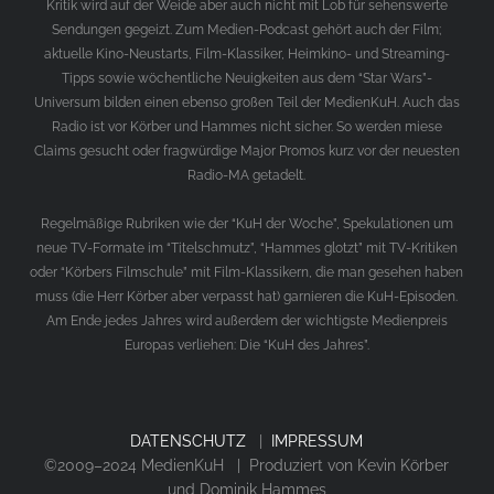
Kritik wird auf der Weide aber auch nicht mit Lob für sehenswerte
Sendungen gegeizt. Zum Medien-Podcast gehört auch der Film;
aktuelle Kino-Neustarts, Film-Klassiker, Heimkino- und Streaming-
Tipps sowie wöchentliche Neuigkeiten aus dem “Star Wars”-
Universum bilden einen ebenso großen Teil der MedienKuH. Auch das
Radio ist vor Körber und Hammes nicht sicher. So werden miese
Claims gesucht oder fragwürdige Major Promos kurz vor der neuesten
Radio-MA getadelt.
Regelmäßige Rubriken wie der “KuH der Woche”, Spekulationen um
neue TV-Formate im “Titelschmutz”, “Hammes glotzt” mit TV-Kritiken
oder “Körbers Filmschule” mit Film-Klassikern, die man gesehen haben
muss (die Herr Körber aber verpasst hat) garnieren die KuH-Episoden.
Am Ende jedes Jahres wird außerdem der wichtigste Medienpreis
Europas verliehen: Die “KuH des Jahres”.
DATENSCHUTZ
|
IMPRESSUM
©2009–2024 MedienKuH | Produziert von Kevin Körber
und Dominik Hammes