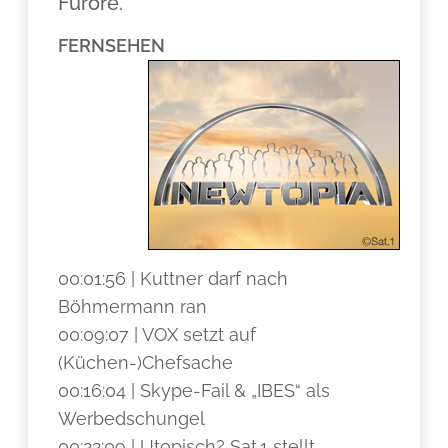
Furore.
FERNSEHEN
00:01:56 | Kuttner darf nach
Böhmermann ran
00:09:07 | VOX setzt auf
(Küchen-)Chefsache
00:16:04 | Skype-Fail & „IBES“ als
Werbedschungel
00:22:09 | Utopisch? Sat.1 stellt