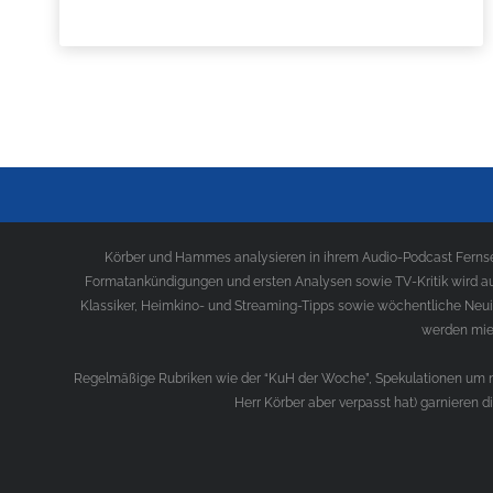
Körber und Hammes analysieren in ihrem Audio-Podcast Fernseh
Formatankündigungen und ersten Analysen sowie TV-Kritik wird au
Klassiker, Heimkino- und Streaming-Tipps sowie wöchentliche Neui
werden mies
Regelmäßige Rubriken wie der “KuH der Woche”, Spekulationen um ne
Herr Körber aber verpasst hat) garnieren 