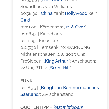
Soundtrack von Williams
00:58:30 |
China
zahlt
Hollywood
kein
Geld
01:01:00 | Körber sah: „
21 & Over
“
01:06:45 | Kinocharts
01:11:05 | Kinostarts
01:15:30 | Fernsehkino: WARNUNG!
Nicht anschauen: 2.8., 20:15 Uhr,
ProSieben: „
King Arthur
“; Anschauen:
22 Uhr, RTL 2: „
Silent Hill
“
FUNK
01:18:35 | „
Bringt Jan Böhmermann ins
Saarland
“: Zwischenstand
QUOTENTIPP
–
jetzt mittippen!