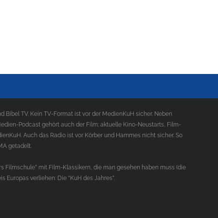
 Bibel TV. Kein TV-Format ist vor der MedienKuH sicher. Neben
ien-Podcast gehört auch der Film; aktuelle Kino-Neustarts, Film-
ienKuH. Auch das Radio ist vor Körber und Hammes nicht sicher. So
MA getadelt.
s Filmschule” mit Film-Klassikern, die man gesehen haben muss (die
s Europas verliehen: Die “KuH des Jahres”.