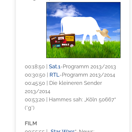
00:18:50 |
Sat.1
-Programm 2013/2013
00:30:50 |
RTL
-Programm 2013/2014
00:45:50 | Die kleineren Sender
2013/2014
00:53:20 | Hammes sah: „Köln 50667“
(*g*)
FILM
00:55:55 | „
Star Wars
“-News: