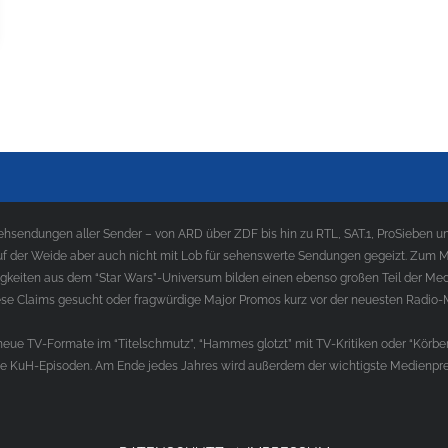
sendungen aller Sender – von ARD über ZDF bis hin zu RTL, SAT.1, ProSieben und
f der Weide aber auch nicht mit Lob für sehenswerte Sendungen gegeizt. Zum Med
gkeiten aus dem “Star Wars”-Universum bilden einen ebenso großen Teil der Med
e Claims gesucht oder fragwürdige Major Promos kurz vor der neuesten Radio-
ue TV-Formate im “Titelschmutz”, “Hammes glotzt” mit TV-Kritiken oder “Körber
die KuH-Episoden. Am Ende jedes Jahres wird außerdem der wichtigste Medienprei